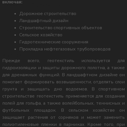
включая:
8 (909) 430-52-22
 ПараЛинк™ (ParaLink)
Дорожное строительство
Ландшафтный дизайн
WhatsApp
Строительство спортивных объектов
 ПараГрид™ (ParaGrid)
Сельское хозяйство
Гидротехнические сооружения
Прокладка нефтегазовых трубопроводов
а МакГрид™
Прежде всего, геотекстиль используется для
8 (909) 430-52-22
гидроизоляции и защиты дорожного полотна, а также
для дренажных функций. В ландшафтном дизайне он
 Славрос СД
помогает формировать возвышенности, отделять слои
Telegram
грунта и защищать дно водоемов. В спортивном
строительстве геотекстиль применяется для создания
полей для гольфа, а также волейбольных, теннисных и
 Апролат СД
футбольных площадок. В сельском хозяйстве он
защищает растения от сорняков и может заменить
полиэтиленовые пленки в парниках. Кроме того, при