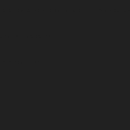
ного кручения для защиты от БПЛА и дроно
е защитные сетки
ного кручения