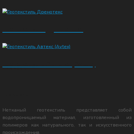
Пленка ППА
 Армат
Геоматы
Геотекстиль Дренотекс
 Армтекс
Биоматы
Геотекстиль Автекс (Avtex)
УСЛУГИ
 Славрос ГР
Монтаж габионов
 Геокаркас
Забор из габионов
Нетканый геотекстиль представляет собой
водопроницаемый материал, изготовленный из
 Геостаб
полимеров как натурального, так и искусственного
Установка подпорной стенки из
происхождения.