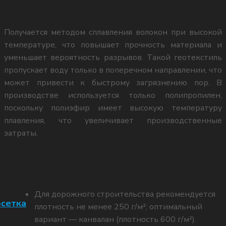
геотекстиль
8 (909) 430-52-22
Получается методом сплавления волокон при высокой
температуре, что повышает прочность материала и
WhatsApp
уменьшает вероятность разрывов. Такой геотекстиль
пропускает воду только в поперечном направлении, что
может привести к быстрому загрязнению пор. В
производстве используется только полипропилен,
поскольку полиэфир имеет высокую температуру
плавления, что увеличивает производственные
8 (909) 430-52-22
затраты.
Telegram
Применение и плотность:
Для дорожного строительства рекомендуется
сетка
плотность не менее 250 г/м²; оптимальный
вариант — канвалан (плотность 600 г/м²).