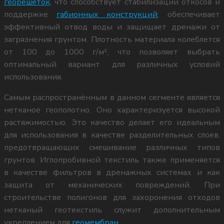
георешеток
, что способствует стабилизации откосов и
поддержке
габионных конструкций
; обеспечивает
КОНТАКТЫ
а ДС
эффективный отвод воды и защищает дренажи от
загрязнения грунтом. Плотность материала колеблется
от 100 до 1000 г/м², что позволяет выбрать
оптимальный вариант для различных условий
а ОРС
ОСТАВИТЬ ЗАЯВКУ
использования.
Самым распространённым в данном сегменте является
еорешетка
нетканое геополотно. Оно характеризуется высокой
растяжимостью. Это качество делает его идеальным
для использования в качестве разделительных слоев,
предотвращающих смешивание различных типов
грунтов. Иглопробивной текстиль также применяется
в качестве фильтров в дренажных системах и как
я
защита от механических повреждений. При
г. Ростов-на-Дону
строительстве полигонов для захоронения отходов
нетканый геотекстиль служит дополнительным
укреплением для
геомембран
.