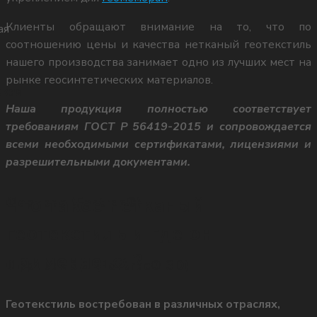
ул.Троллейбусная 24/2В, офис
Клиенты обращают внимание на то, что по
соотношению цены и качества нетканый геотекстиль
314 (здание бизнес-центра
нашего производства занимает одно из лучших мест на
рынке геосинтетических материалов.
ская
Наша продукция полностью соответствует
«Содружество»)
требованиям ГОСТ Р 56419-2015 и сопровождается
всеми необходимыми сертификатами, лицензиями и
разрешительными документами.
Что такое нетканый
 Фортрак (Fortrac®)
т./ф.: 8 (863) 256-73-79
геотекстиль и где он
применяется?
 Фортрак 3Д (Fortrac® 3D)
Геотекстиль востребован в различных отраслях,