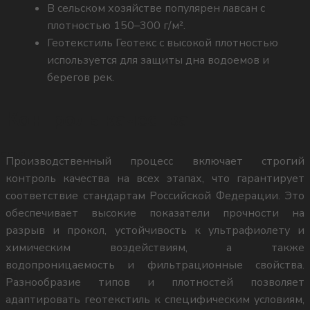
В сельском хозяйстве популярен лавсан с
ygdonstroy@mail.ru
плотностью 150–300 г/м².
Геотекстиль Геотекс с высокой плотностью
используется для защиты дна водоемов и
берегов рек.
Контроль качества
сная
Производственный процесс включает строгий
контроль качества на всех этапах, что гарантирует
соответствие стандартам Российской Федерации. Это
обеспечивает высокие показатели прочности на
сная
разрыв и прокол, устойчивость к ультрафиолету и
химическим воздействиям, а также
водопроницаемость и фильтрационные свойства.
rac)
Разнообразие типов и плотностей позволяет
адаптировать геотекстиль к специфическим условиям,