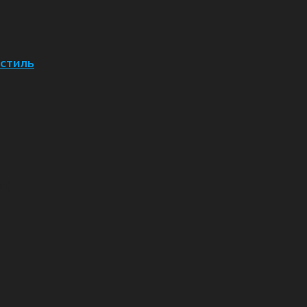
стиль
)
m)