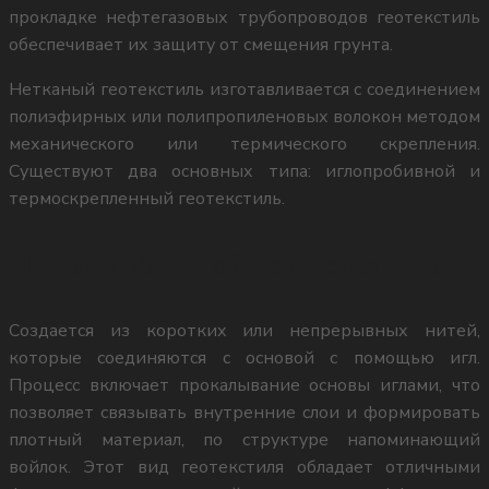
Tensar TriAx (Тенсар)
ygdonstroy@mail.ru
прокладке нефтегазовых трубопроводов геотекстиль
обеспечивает их защиту от смещения грунта.
Нетканый геотекстиль изготавливается с соединением
полиэфирных или полипропиленовых волокон методом
механического или термического скрепления.
Существуют два основных типа: иглопробивной и
г. Шахты
термоскрепленный геотекстиль.
Иглопробивной геотекстиль
346504, Ростовская обл.,
Создается из коротких или непрерывных нитей,
г.Шахты, пер.Сквозной, д.86 Б,
которые соединяются с основой с помощью игл.
Процесс включает прокалывание основы иглами, что
позволяет связывать внутренние слои и формировать
офис 8
плотный материал, по структуре напоминающий
войлок. Этот вид геотекстиля обладает отличными