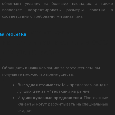
облегчает укладку на больших площадях, а также
позволяет корректировать размеры полотна в
соответствии с требованиями заказчика.
Почему стоит купить
я геосетка
нетканый геотекстиль в ООО
«ЮгДонСтрой»?
)
Обращаясь в нашу компанию за геотекстилем, вы
получаете множество преимуществ:
РЭН-О
Выгодная стоимость
: Мы предлагаем одну из
лучших цен за м² геоткани на рынке.
Индивидуальные предложения
: Постоянные
клиенты могут рассчитывать на специальные
скидки.