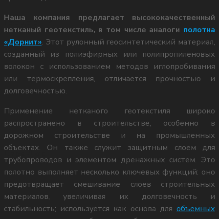
Наша компания предлагает высококачественный
 Геодор ГР
габионов
нетканый геотекстиль, в том числе аналоги
полотна
«Дорнит»
. Этот рулонный геосинтетический материал,
созданный из полиэфирных или полипропиленовых
Укрепление берега габионами
а СТ
волокон с использованием методов иглопробивания
или термоскрепления, отличается прочностью и
долговечностью.
ФОТОГАЛЕРЕЯ
 Геос
Применение нетканого геотекстиля широко
распространено в строительстве, особенно в
О КОМПАНИИ
дорожном строительстве и на промышленных
объектах. Он также служит защитным слоем для
а ЕвроДор
трубопроводов и элементом дренажных систем. Это
Сертификаты
полотно выполняет несколько ключевых функций: оно
предотвращает смешивание слоев строительных
 Сармат-П
материалов, увеличивая их долговечность и
Новости
стабильность; используется как основа для
объемных