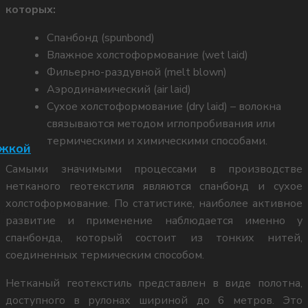
которых:
Спанбонд (spunbond)
Влажное холстоформование (wet laid)
Фильерно-раздувной (melt blown)
Аэродинамический (air laid)
Сухое холстоформование (dry laid) – волокна
связываются методом иглопробивания или
термическими и химическими способами.
ожкой
Самыми значимыми процессами в производстве
нетканого геотекстиля являются спанбонд и сухое
холстоформование. По статистике, наиболее активное
lit ®)
развитие и применение наблюдается именно у
спанбонда, который состоит из тонких нитей,
соединенных термическим способом.
Нетканый геотекстиль представлен в виде полотна,
доступного в рулонах шириной до 6 метров. Это