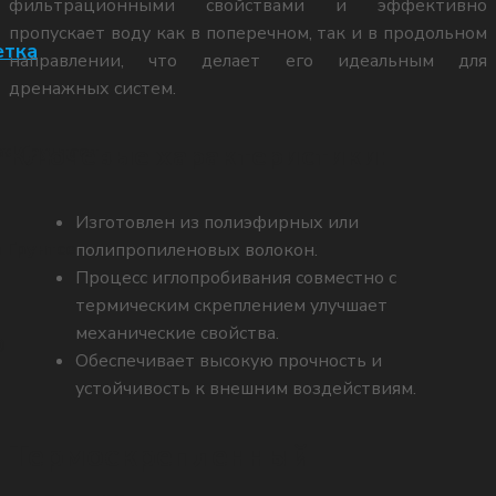
фильтрационными свойствами и эффективно
пропускает воду как в поперечном, так и в продольном
етка
направлении, что делает его идеальным для
дренажных систем.
т./ф.: 8 (863) 526-09-13
Ключевые характеристики:
з Грунтсет
Изготовлен из полиэфирных или
 Грунтсет
полипропиленовых волокон.
8 (909) 430-52-22
Процесс иглопробивания совместно с
термическим скреплением улучшает
механические свойства.
®
(многоканальный)
Обеспечивает высокую прочность и
устойчивость к внешним воздействиям.
Термоскрепленный