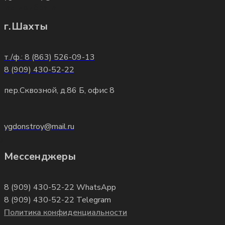
ная мембрана
г.Шахты
dart
т./ф.: 8 (863) 526-09-13
8 (909) 430-52-22
пер.Сквозной, д.86 Б, офис 8
ygdonstroy@mail.ru
®
Мессенджеры
8 (909) 430-52-22 WhatsApp
8 (909) 430-52-22 Telegram
Политика конфиденциальности