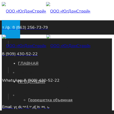
т./ф.: 8 (863) 256-73-79
8 (909) 430-52-22
ГЛАВНАЯ
Главная
WhatsApp: 8 (909) 430-52-22
ПРОДУКЦИЯ
Нетканый
Продукция
Георешетка объемная
геотекстиль
Email: ygdonstroy@mail.ru