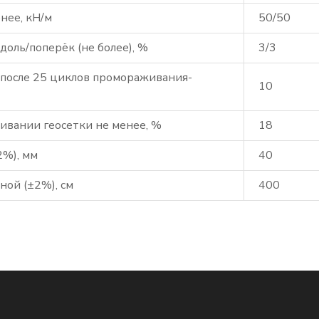
нее, кН/м
50/50
оль/поперёк (не более), %
3/3
 после 25 циклов промораживания-
10
ливании геосетки не менее, %
18
2%), мм
40
ной (±2%), см
400