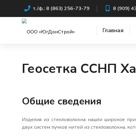
т./ф.: 8 (863) 256-73-79
8 (909) 4
Главная
Геосетка ССНП Х
Общие сведения
Изделия из стекловолокна нашли широкое пр
двух систем пучков нитей из стекловолокна, к