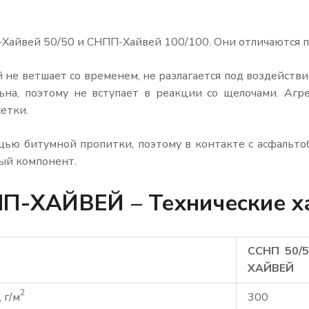
Хайвей 50/50 и СНПП-Хайвей 100/100. Они отличаются п
не ветшает со временем, не разлагается под воздействи
ьна, поэтому не вступает в реакции со щелочами. Агр
етки.
ощью битумной пропитки, поэтому в контакте с асфальт
ный компонент.
НП-ХАЙВЕЙ – Технические х
ССНП 50/5
ХАЙВЕЙ
2
 г/м
300